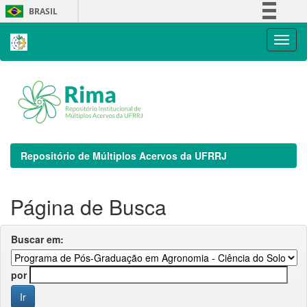
Skip
BRASIL
navigation
Simplifique!
Comunica BR
Participe
Acesso à informação
Legislação
Canais
Repositório de Múltiplos Acervos da UFRRJ
Página de Busca
Buscar em:
por