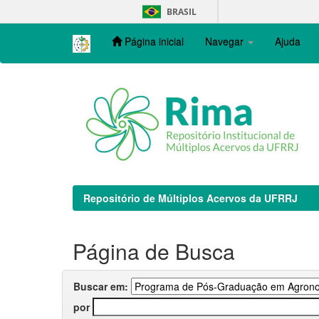
Skip
BRASIL
navigation
Página inicial
Navegar
Ajuda
Repositório de Múltiplos Acervos da UFRRJ
Página de Busca
Buscar em:
por