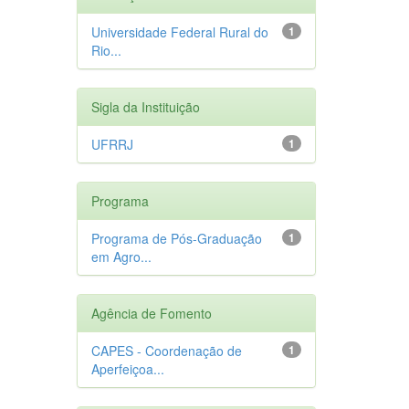
Universidade Federal Rural do
1
Rio...
Sigla da Instituição
UFRRJ
1
Programa
Programa de Pós-Graduação
1
em Agro...
Agência de Fomento
CAPES - Coordenação de
1
Aperfeiçoa...