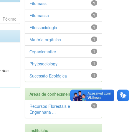
Fitomass
1
Fitomassa
1
Póximo
Fitossociologia
1
Matéria orgânica
1
)
Organicmatter
1
Phytosociology
1
,
e dos
Sucessão Ecológica
1
Áreas de conhecimento
Recursos Florestais e
1
Engenharia ...
Instituição