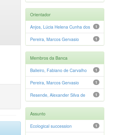
Orientador
Anjos, Lúcia Helena Cunha dos
1
Pereira, Marcos Gervasio
1
Membros da Banca
Balieiro, Fabiano de Carvalho
1
Pereira, Marcos Gervasio
1
Resende, Alexander Silva de
1
Assunto
Ecological succession
1