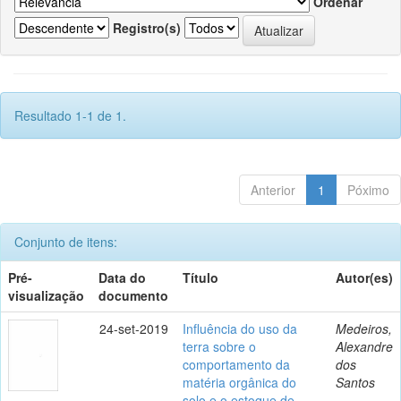
Ordenar
Registro(s)
Resultado 1-1 de 1.
Anterior
1
Póximo
Conjunto de itens:
Pré-
Data do
Título
Autor(es)
visualização
documento
24-set-2019
Influência do uso da
Medeiros,
terra sobre o
Alexandre
comportamento da
dos
matéria orgânica do
Santos
solo e o estoque de