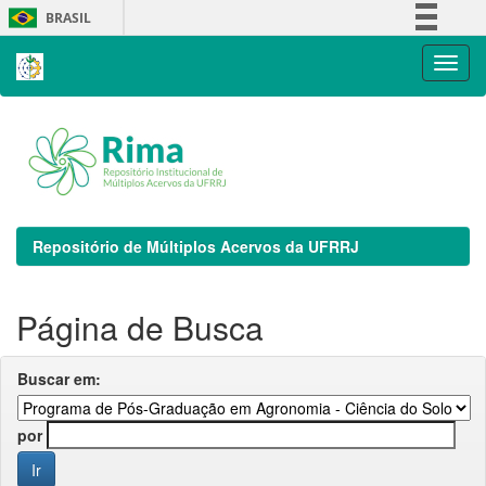
Skip
BRASIL
navigation
Simplifique!
Comunica BR
Participe
Acesso à informação
Legislação
Canais
Repositório de Múltiplos Acervos da UFRRJ
Página de Busca
Buscar em:
por