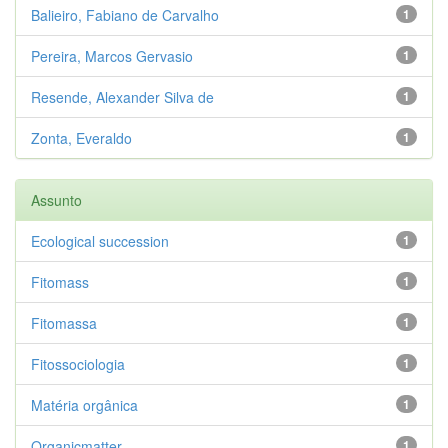
Balieiro, Fabiano de Carvalho
1
Pereira, Marcos Gervasio
1
Resende, Alexander Silva de
1
Zonta, Everaldo
1
Assunto
Ecological succession
1
Fitomass
1
Fitomassa
1
Fitossociologia
1
Matéria orgânica
1
Organicmatter
1