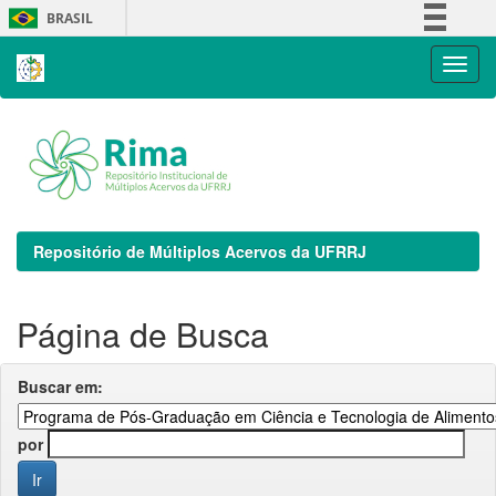
Skip
BRASIL
navigation
Simplifique!
Comunica BR
Participe
Acesso à informação
Legislação
Canais
Repositório de Múltiplos Acervos da UFRRJ
Página de Busca
Buscar em:
por