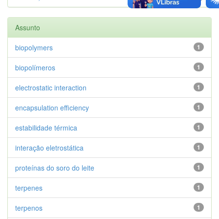
Assunto
biopolymers
1
biopolímeros
1
electrostatic interaction
1
encapsulation efficiency
1
estabilidade térmica
1
interação eletrostática
1
proteínas do soro do leite
1
terpenes
1
terpenos
1