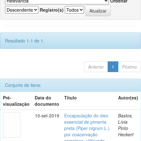
Ordenar
Registro(s)
Resultado 1-1 de 1.
Anterior
1
Póximo
Conjunto de itens:
Pré-
Data do
Título
Autor(es)
visualização
documento
10-set-2019
Encapsulação do óleo
Bastos,
essencial de pimenta
Lívia
preta (Piper nigrum L.)
Pinto
por coacervação
Heckert
complexa, utilizando