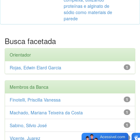
proteínas e alginato de
sódio como materiais de
parede
Busca facetada
Orientador
Rojas, Edwin Elard Garcia
1
Membros da Banca
Finotelli, Priscilla Vanessa
1
Machado, Mariana Teixeira da Costa
1
Sabino, Silvio José
1
Vicente, Juarez
1