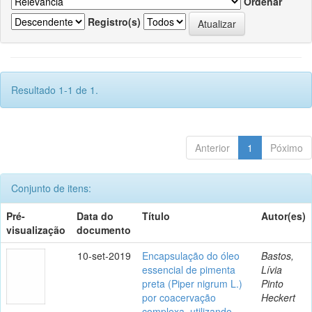
Ordenar
Registro(s)
Resultado 1-1 de 1.
Anterior
1
Póximo
Conjunto de itens:
Pré-
Data do
Título
Autor(es)
visualização
documento
10-set-2019
Encapsulação do óleo
Bastos,
essencial de pimenta
Lívia
preta (Piper nigrum L.)
Pinto
por coacervação
Heckert
complexa, utilizando