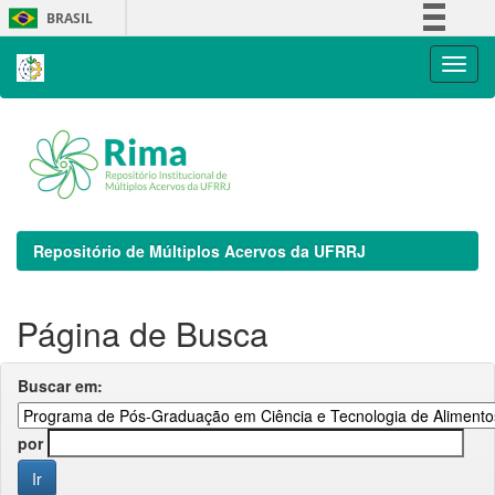
Skip
BRASIL
navigation
Simplifique!
Comunica BR
Participe
Acesso à informação
Legislação
Canais
Repositório de Múltiplos Acervos da UFRRJ
Página de Busca
Buscar em:
por