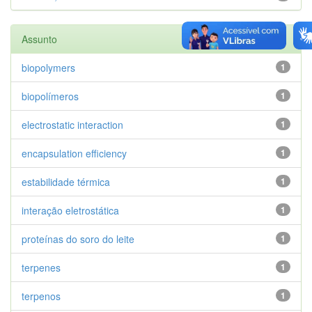
Assunto
biopolymers
1
biopolímeros
1
electrostatic interaction
1
encapsulation efficiency
1
estabilidade térmica
1
interação eletrostática
1
proteínas do soro do leite
1
terpenes
1
terpenos
1