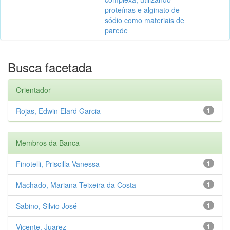
proteínas e alginato de
sódio como materiais de
parede
Busca facetada
Orientador
Rojas, Edwin Elard Garcia
1
Membros da Banca
Finotelli, Priscilla Vanessa
1
Machado, Mariana Teixeira da Costa
1
Sabino, Silvio José
1
Vicente, Juarez
1