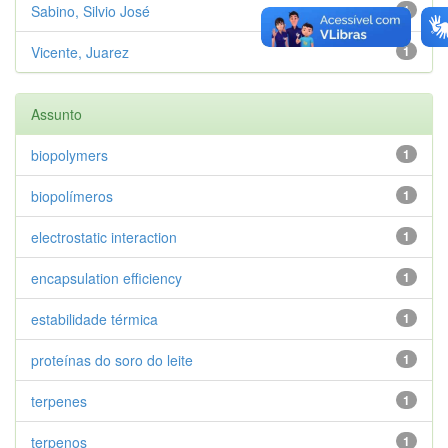
Sabino, Silvio José
1
Vicente, Juarez
1
Assunto
biopolymers
1
biopolímeros
1
electrostatic interaction
1
encapsulation efficiency
1
estabilidade térmica
1
proteínas do soro do leite
1
terpenes
1
terpenos
1