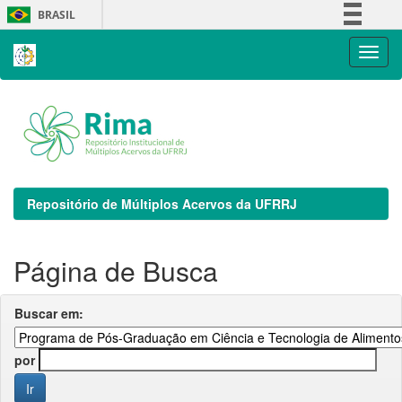
Skip
BRASIL
navigation
Simplifique!
Comunica BR
Participe
Acesso à informação
Legislação
Canais
Repositório de Múltiplos Acervos da UFRRJ
Página de Busca
Buscar em:
por