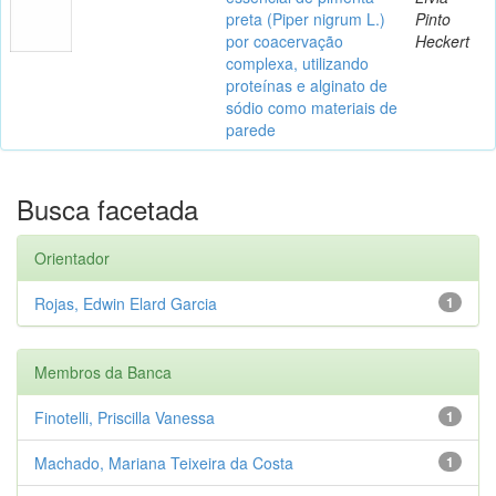
preta (Piper nigrum L.)
Pinto
por coacervação
Heckert
complexa, utilizando
proteínas e alginato de
sódio como materiais de
parede
Busca facetada
Orientador
Rojas, Edwin Elard Garcia
1
Membros da Banca
Finotelli, Priscilla Vanessa
1
Machado, Mariana Teixeira da Costa
1