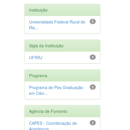
Instituição
Universidade Federal Rural do
1
Rio...
Sigla da Instituição
UFRRJ
1
Programa
Programa de Pós-Graduação
1
em Ciên...
Agência de Fomento
CAPES - Coordenação de
1
Aperfeiçoa...