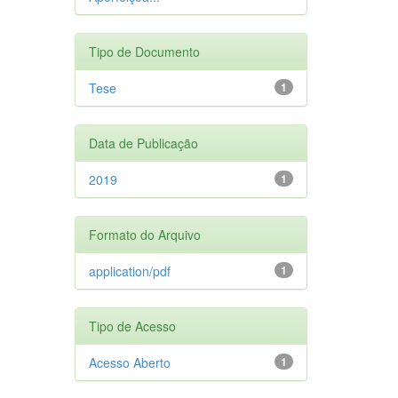
Tipo de Documento
Tese
1
Data de Publicação
2019
1
Formato do Arquivo
application/pdf
1
Tipo de Acesso
Acesso Aberto
1