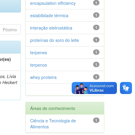
encapsulation efficiency
1
estabilidade térmica
1
interação eletrostática
1
Póximo
proteínas do soro do leite
1
terpenes
1
or(es)
terpenos
1
os, Lívia
whey proteins
1
o Heckert
próximo >
Áreas de conhecimento
Ciência e Tecnologia de
1
Alimentos