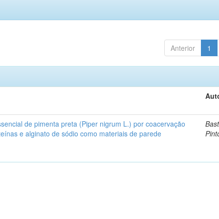
Anterior
1
Aut
sencial de pimenta preta (Piper nigrum L.) por coacervação
Bast
teínas e alginato de sódio como materiais de parede
Pint