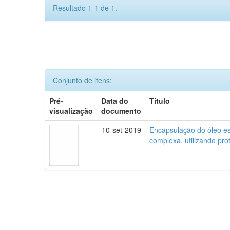
Resultado 1-1 de 1.
Conjunto de itens:
Pré-
Data do
Título
visualização
documento
10-set-2019
Encapsulação do óleo es
complexa, utilizando pro