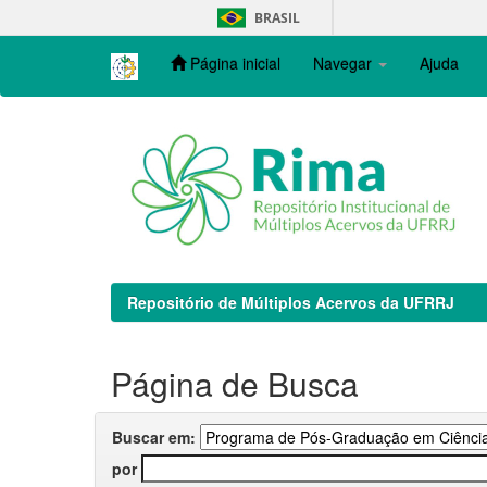
Skip
BRASIL
navigation
Página inicial
Navegar
Ajuda
Repositório de Múltiplos Acervos da UFRRJ
Página de Busca
Buscar em:
por