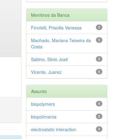
Membros da Banca
Finotelli, Priscilla Vanessa
1
Machado, Mariana Teixeira da
1
Costa
Sabino, Silvio José
1
Vicente, Juarez
1
Assunto
biopolymers
1
biopolímeros
1
electrostatic interaction
1