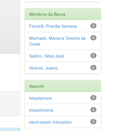
Membros da Banca
Finotelli, Priscilla Vanessa
1
Machado, Mariana Teixeira da
1
Costa
Sabino, Silvio José
1
Vicente, Juarez
1
Assunto
biopolymers
1
biopolímeros
1
electrostatic interaction
1