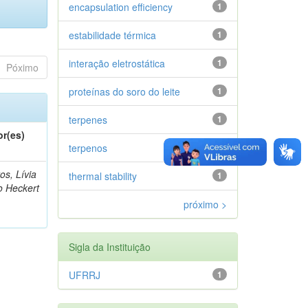
encapsulation efficiency
1
estabilidade térmica
1
interação eletrostática
1
Póximo
proteínas do soro do leite
1
terpenes
1
or(es)
terpenos
1
os, Lívia
thermal stability
1
o Heckert
próximo >
Sigla da Instituição
UFRRJ
1