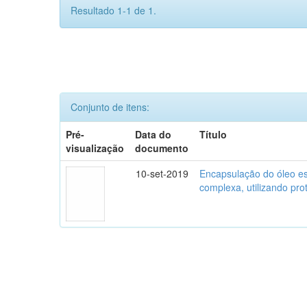
Resultado 1-1 de 1.
Conjunto de itens:
Pré-
Data do
Título
visualização
documento
10-set-2019
Encapsulação do óleo es
complexa, utilizando pro