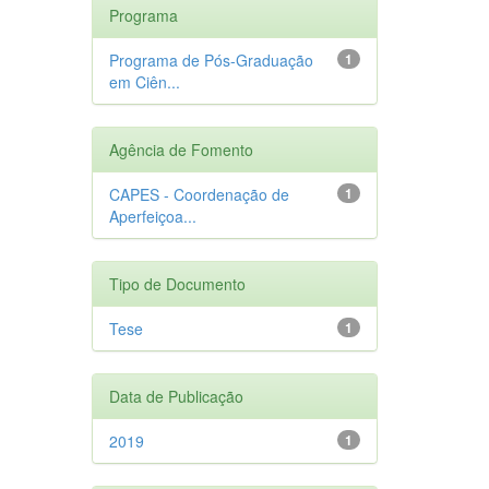
Programa
Programa de Pós-Graduação
1
em Ciên...
Agência de Fomento
CAPES - Coordenação de
1
Aperfeiçoa...
Tipo de Documento
Tese
1
Data de Publicação
2019
1