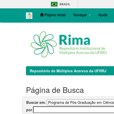
Skip
BRASIL
navigation
Página inicial
Navegar
Ajuda
Repositório de Múltiplos Acervos da UFRRJ
Página de Busca
Buscar em:
por