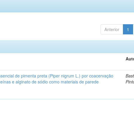
Anterior
1
Aut
sencial de pimenta preta (Piper nigrum L.) por coacervação
Bast
teínas e alginato de sódio como materiais de parede
Pint