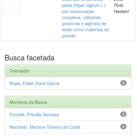
preta (Piper nigrum L.)
Pinto
por coacervação
Heckert
complexa, utilizando
proteínas e alginato de
sódio como materiais de
parede
Busca facetada
Orientador
Rojas, Edwin Elard Garcia
1
Membros da Banca
Finotelli, Priscilla Vanessa
1
Machado, Mariana Teixeira da Costa
1