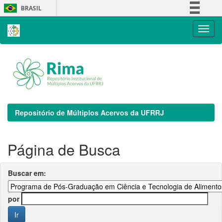
Skip
BRASIL
navigation
Simplifique!
Comunica BR
Participe
Acesso à informação
Legislação
Canais
Repositório de Múltiplos Acervos da UFRRJ
Página de Busca
Buscar em:
por