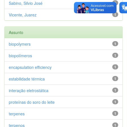
Sabino, Silvio José
1
Vicente, Juarez
1
Assunto
biopolymers
1
biopolímeros
1
encapsulation efficiency
1
estabilidade térmica
1
interação eletrostática
1
proteínas do soro do leite
1
terpenes
1
terpenos
1