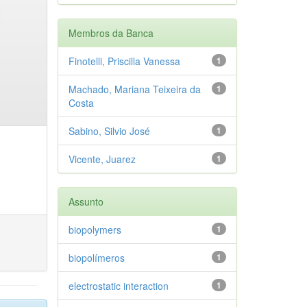
Membros da Banca
Finotelli, Priscilla Vanessa
1
Machado, Mariana Teixeira da
1
Costa
Sabino, Silvio José
1
Vicente, Juarez
1
Assunto
biopolymers
1
biopolímeros
1
electrostatic interaction
1