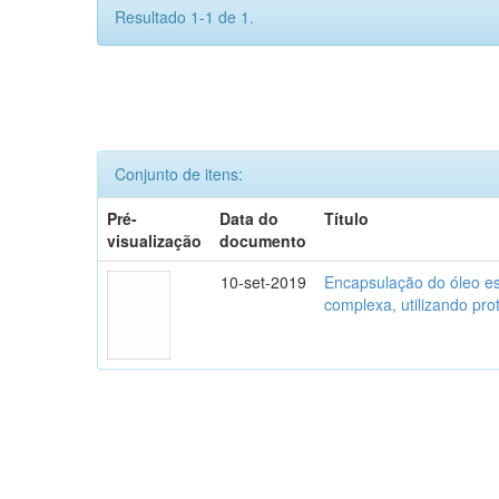
Resultado 1-1 de 1.
Conjunto de itens:
Pré-
Data do
Título
visualização
documento
10-set-2019
Encapsulação do óleo es
complexa, utilizando pro