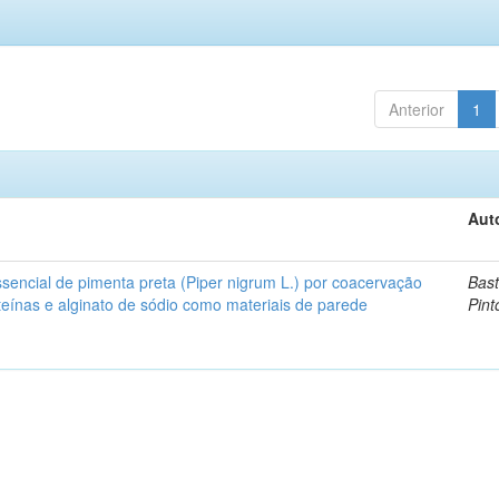
Anterior
1
Aut
sencial de pimenta preta (Piper nigrum L.) por coacervação
Bast
teínas e alginato de sódio como materiais de parede
Pint