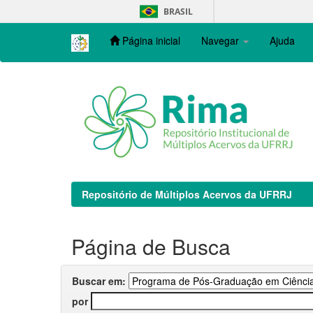
Skip
BRASIL
navigation
Página inicial
Navegar
Ajuda
Repositório de Múltiplos Acervos da UFRRJ
Página de Busca
Buscar em:
por