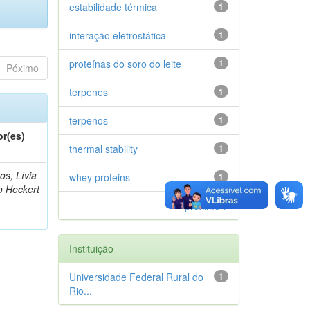
estabilidade térmica
1
interação eletrostática
1
proteínas do soro do leite
1
Póximo
terpenes
1
terpenos
1
or(es)
thermal stability
1
os, Lívia
whey proteins
1
o Heckert
próximo >
Instituição
Universidade Federal Rural do
1
Rio...