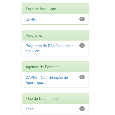
Sigla da Instituição
UFRRJ
1
Programa
Programa de Pós-Graduação
1
em Ciên...
Agência de Fomento
CAPES - Coordenação de
1
Aperfeiçoa...
Tipo de Documento
Tese
1