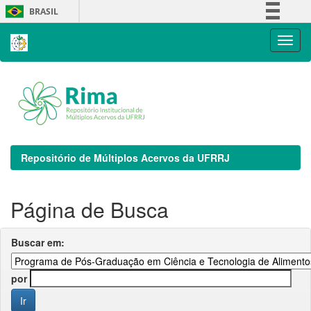
Skip
BRASIL
navigation
Simplifique!
Comunica BR
Participe
Acesso à informação
Legislação
Canais
Repositório de Múltiplos Acervos da UFRRJ
Página de Busca
Buscar em:
por