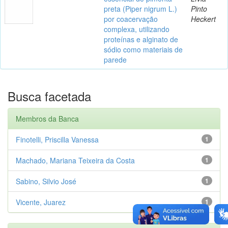
preta (Piper nigrum L.)
Pinto
por coacervação
Heckert
complexa, utilizando
proteínas e alginato de
sódio como materiais de
parede
Busca facetada
Membros da Banca
Finotelli, Priscilla Vanessa
1
Machado, Mariana Teixeira da Costa
1
Sabino, Silvio José
1
Vicente, Juarez
1