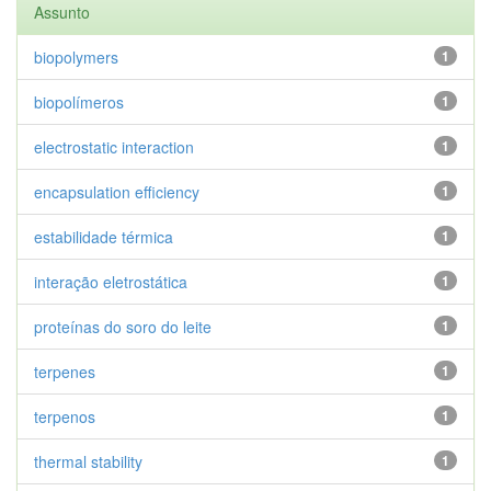
Assunto
biopolymers
1
biopolímeros
1
electrostatic interaction
1
encapsulation efficiency
1
estabilidade térmica
1
interação eletrostática
1
proteínas do soro do leite
1
terpenes
1
terpenos
1
thermal stability
1