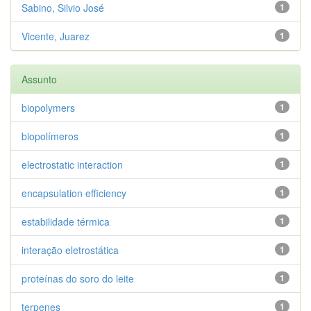
Sabino, Silvio José
1
Vicente, Juarez
1
Assunto
biopolymers
1
biopolímeros
1
electrostatic interaction
1
encapsulation efficiency
1
estabilidade térmica
1
interação eletrostática
1
proteínas do soro do leite
1
terpenes
1