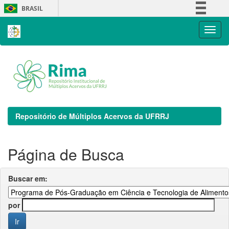
Skip
BRASIL
navigation
Simplifique!
Comunica BR
Participe
Acesso à informação
Legislação
Canais
Repositório de Múltiplos Acervos da UFRRJ
Página de Busca
Buscar em:
por