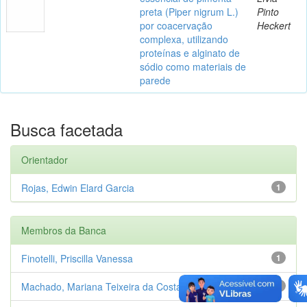
preta (Piper nigrum L.)
Pinto
por coacervação
Heckert
complexa, utilizando
proteínas e alginato de
sódio como materiais de
parede
Busca facetada
Orientador
Rojas, Edwin Elard Garcia
1
Membros da Banca
Finotelli, Priscilla Vanessa
1
Machado, Mariana Teixeira da Costa
1