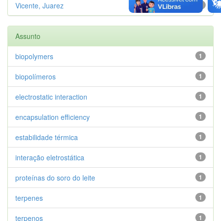
Vicente, Juarez
1
Assunto
biopolymers
1
biopolímeros
1
electrostatic interaction
1
encapsulation efficiency
1
estabilidade térmica
1
interação eletrostática
1
proteínas do soro do leite
1
terpenes
1
terpenos
1