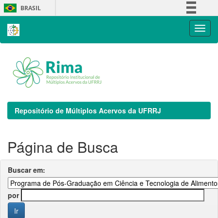
Skip
BRASIL
navigation
Simplifique!
Comunica BR
Participe
Acesso à informação
Legislação
Canais
Repositório de Múltiplos Acervos da UFRRJ
Página de Busca
Buscar em:
por