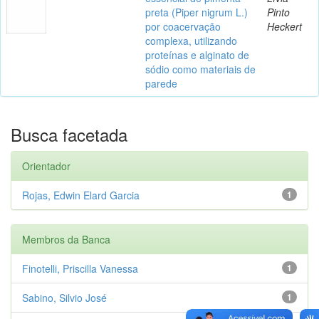
preta (Piper nigrum L.)
Pinto
por coacervação
Heckert
complexa, utilizando
proteínas e alginato de
sódio como materiais de
parede
Busca facetada
Orientador
Rojas, Edwin Elard Garcia
1
Membros da Banca
Finotelli, Priscilla Vanessa
1
Sabino, Silvio José
1