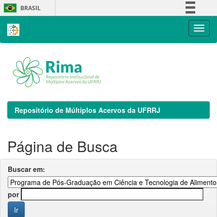
Skip
BRASIL
navigation
Simplifique!
Comunica BR
Participe
Acesso à informação
Legislação
Canais
Repositório de Múltiplos Acervos da UFRRJ
Página de Busca
Buscar em:
por