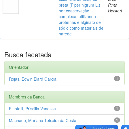
preta (Piper nigrum L.)
Pinto
por coacervação
Heckert
complexa, utilizando
proteínas e alginato de
sódio como materiais de
parede
Busca facetada
Orientador
Rojas, Edwin Elard Garcia
1
Membros da Banca
Finotelli, Priscilla Vanessa
1
Machado, Mariana Teixeira da Costa
1