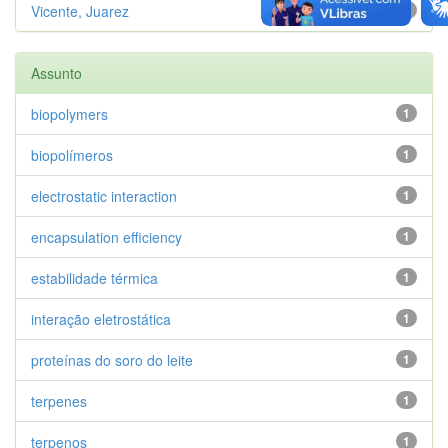
Vicente, Juarez
1
Assunto
biopolymers
1
biopolímeros
1
electrostatic interaction
1
encapsulation efficiency
1
estabilidade térmica
1
interação eletrostática
1
proteínas do soro do leite
1
terpenes
1
terpenos
1