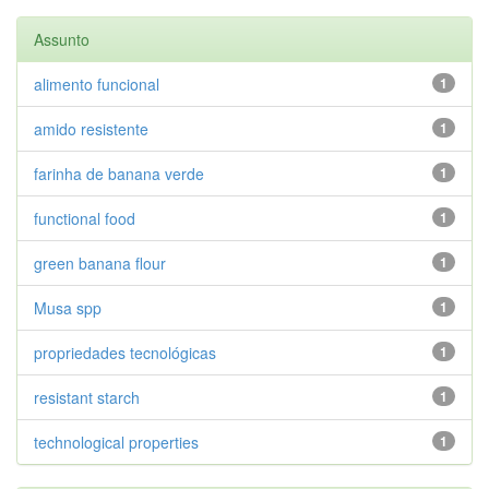
Assunto
alimento funcional
1
amido resistente
1
farinha de banana verde
1
functional food
1
green banana flour
1
Musa spp
1
propriedades tecnológicas
1
resistant starch
1
technological properties
1