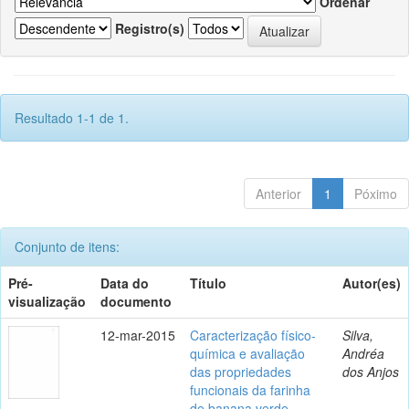
Ordenar
Registro(s)
Resultado 1-1 de 1.
Anterior
1
Póximo
Conjunto de itens:
Pré-
Data do
Título
Autor(es)
visualização
documento
12-mar-2015
Caracterização físico-
Silva,
química e avaliação
Andréa
das propriedades
dos Anjos
funcionais da farinha
de banana verde