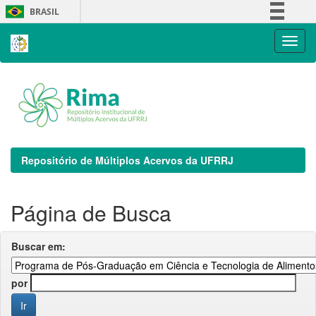
Skip
BRASIL
navigation
Simplifique!
Comunica BR
Participe
Acesso à informação
Legislação
Canais
Repositório de Múltiplos Acervos da UFRRJ
Página de Busca
Buscar em:
por