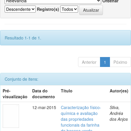
Ordenar
Registro(s)
Resultado 1-1 de 1.
Anterior
1
Póximo
Conjunto de itens:
Pré-
Data do
Título
Autor(es)
visualização
documento
12-mar-2015
Caracterização físico-
Silva,
química e avaliação
Andréa
das propriedades
dos Anjos
funcionais da farinha
de banana verde