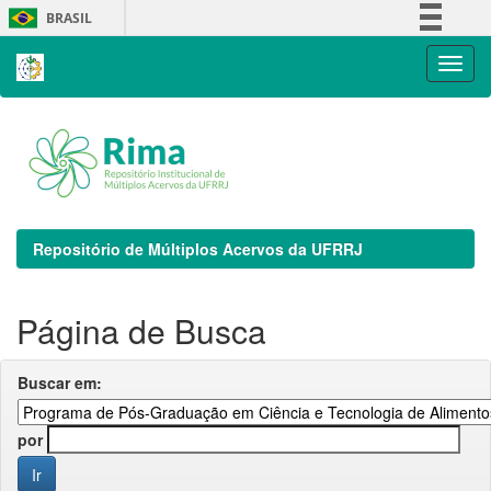
Skip
BRASIL
navigation
Simplifique!
Comunica BR
Participe
Acesso à informação
Legislação
Canais
Repositório de Múltiplos Acervos da UFRRJ
Página de Busca
Buscar em:
por