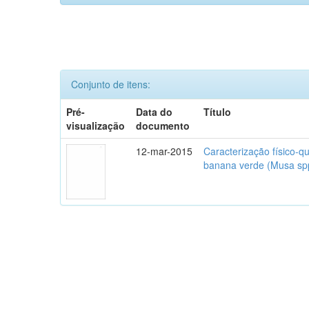
Conjunto de itens:
Pré-
Data do
Título
visualização
documento
12-mar-2015
Caracterização físico-q
banana verde (Musa spp