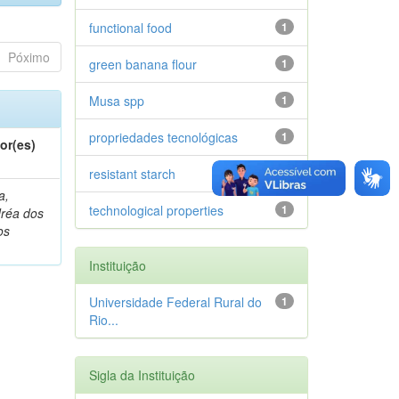
functional food
1
Póximo
green banana flour
1
Musa spp
1
propriedades tecnológicas
1
or(es)
resistant starch
1
a,
technological properties
1
réa dos
os
Instituição
Universidade Federal Rural do
1
Rio...
Sigla da Instituição