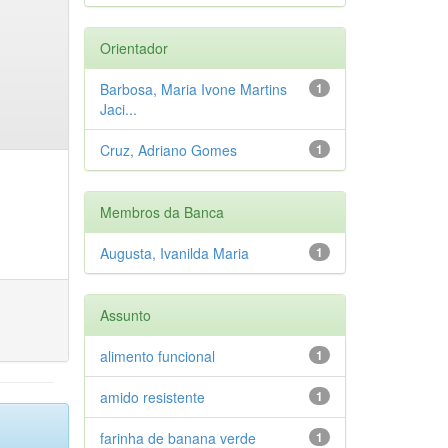
Orientador
Barbosa, Maria Ivone Martins
1
Jaci...
Cruz, Adriano Gomes
1
Membros da Banca
Augusta, Ivanilda Maria
1
Assunto
alimento funcional
1
amido resistente
1
farinha de banana verde
1