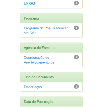
UFRRJ
1
Programa
Programa de Pós-Graduação
1
em Ciên...
Agência de Fomento
Coordenação de
1
Aperfeiçoamento de...
Tipo de Documento
Dissertação
1
Data de Publicação