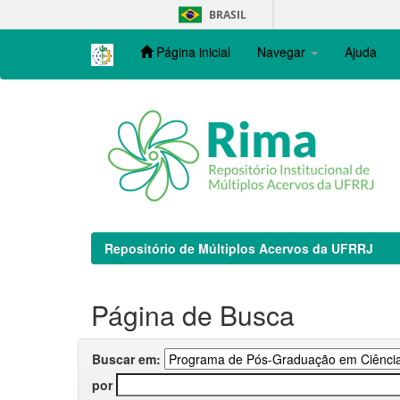
Skip
BRASIL
navigation
Página inicial
Navegar
Ajuda
Repositório de Múltiplos Acervos da UFRRJ
Página de Busca
Buscar em:
por