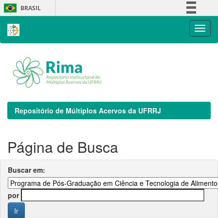
Skip
BRASIL
navigation
Simplifique!
Comunica BR
Participe
Acesso à informação
Legislação
Canais
Repositório de Múltiplos Acervos da UFRRJ
Página de Busca
Buscar em:
por