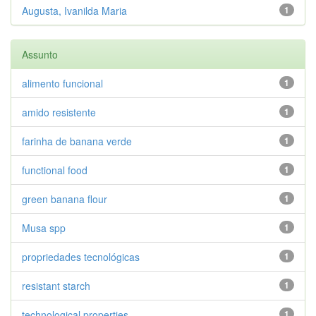
Augusta, Ivanilda Maria
1
Assunto
alimento funcional
1
amido resistente
1
farinha de banana verde
1
functional food
1
green banana flour
1
Musa spp
1
propriedades tecnológicas
1
resistant starch
1
technological properties
1