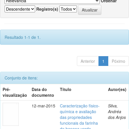
Ordenar
Registro(s)
Resultado 1-1 de 1.
Anterior
1
Póximo
Conjunto de itens:
Pré-
Data do
Título
Autor(es)
visualização
documento
12-mar-2015
Caracterização físico-
Silva,
química e avaliação
Andréa
das propriedades
dos Anjos
funcionais da farinha
de banana verde