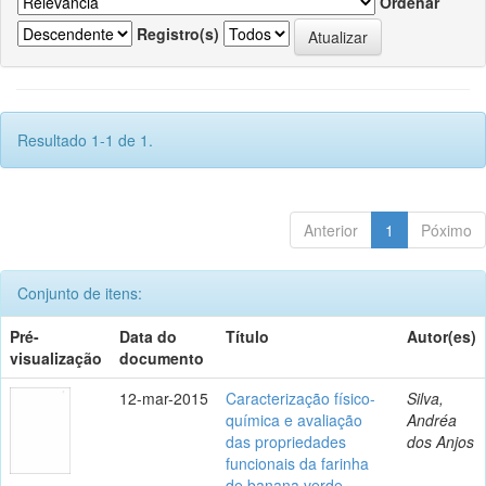
Ordenar
Registro(s)
Resultado 1-1 de 1.
Anterior
1
Póximo
Conjunto de itens:
Pré-
Data do
Título
Autor(es)
visualização
documento
12-mar-2015
Caracterização físico-
Silva,
química e avaliação
Andréa
das propriedades
dos Anjos
funcionais da farinha
de banana verde