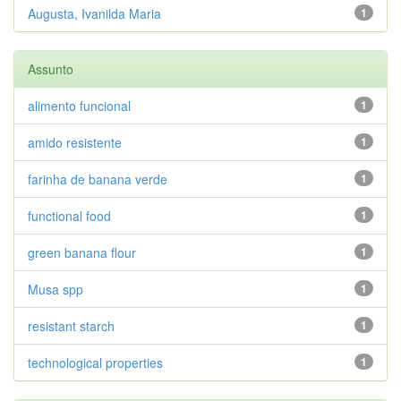
Augusta, Ivanilda Maria
1
Assunto
alimento funcional
1
amido resistente
1
farinha de banana verde
1
functional food
1
green banana flour
1
Musa spp
1
resistant starch
1
technological properties
1