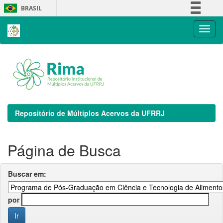
Skip
BRASIL
navigation
Simplifique!
Comunica BR
Participe
Acesso à informação
Legislação
Canais
Repositório de Múltiplos Acervos da UFRRJ
Página de Busca
Buscar em:
por