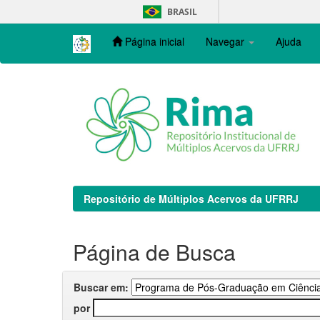
Skip
BRASIL
navigation
Página inicial
Navegar
Ajuda
Repositório de Múltiplos Acervos da UFRRJ
Página de Busca
Buscar em:
por