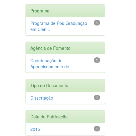
Programa
Programa de Pós-Graduação
1
em Ciên...
Agência de Fomento
Coordenação de
1
Aperfeiçoamento de...
Tipo de Documento
Dissertação
1
Data de Publicação
2015
1