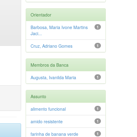
Orientador
Barbosa, Maria Ivone Martins
1
Jaci...
Cruz, Adriano Gomes
1
Membros da Banca
Augusta, Ivanilda Maria
1
Assunto
alimento funcional
1
amido resistente
1
farinha de banana verde
1