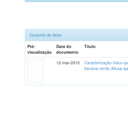
Conjunto de itens:
Pré-
Data do
Título
visualização
documento
12-mar-2015
Caracterização físico-q
banana verde (Musa spp