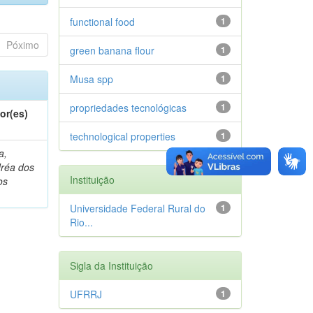
functional food
1
Póximo
green banana flour
1
Musa spp
1
propriedades tecnológicas
1
or(es)
technological properties
1
a,
réa dos
Instituição
os
Universidade Federal Rural do
1
Rio...
Sigla da Instituição
UFRRJ
1