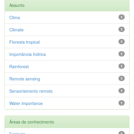
Assunto
Clima
1
Climate
1
Floresta tropical
1
Importância hídrica
1
Rainforest
1
Remote sensing
1
Sensoriamento remoto
1
Water importance
1
Áreas de conhecimento
Ecologia
1