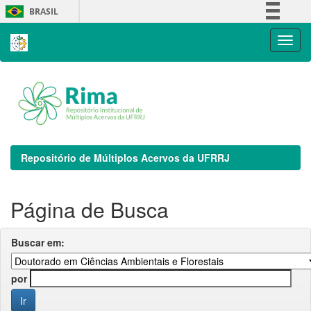
Skip
BRASIL
navigation
Simplifique!
Comunica BR
Participe
Acesso à informação
Legislação
Canais
Repositório de Múltiplos Acervos da UFRRJ
Página de Busca
Buscar em:
por