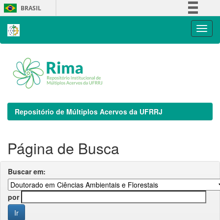
Skip
BRASIL
navigation
Simplifique!
Comunica BR
Participe
Acesso à informação
Legislação
Canais
Repositório de Múltiplos Acervos da UFRRJ
Página de Busca
Buscar em:
por