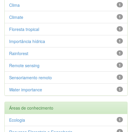
Clima
1
Climate
1
Floresta tropical
1
Importância hídrica
1
Rainforest
1
Remote sensing
1
Sensoriamento remoto
1
Water importance
1
Áreas de conhecimento
Ecologia
1
Recursos Florestais e Engenharia ...
1