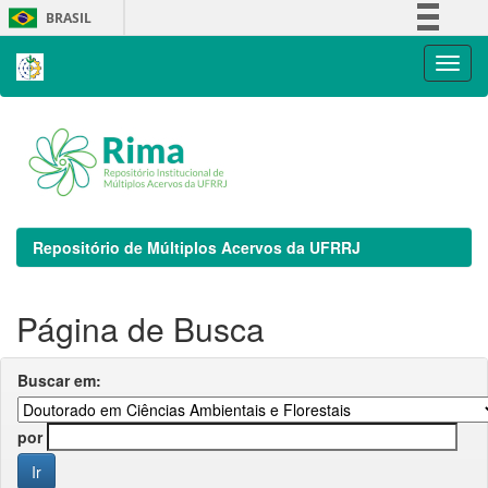
Skip
BRASIL
navigation
Simplifique!
Comunica BR
Participe
Acesso à informação
Legislação
Canais
Repositório de Múltiplos Acervos da UFRRJ
Página de Busca
Buscar em:
por