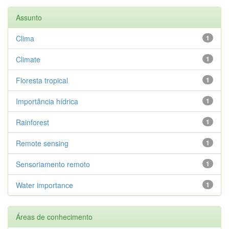
Assunto
Clima
1
Climate
1
Floresta tropical
1
Importância hídrica
1
Rainforest
1
Remote sensing
1
Sensoriamento remoto
1
Water importance
1
Áreas de conhecimento