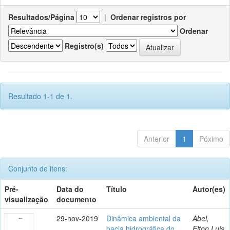
Resultados/Página
|
Ordenar registros por
Ordenar
Registro(s)
Resultado 1-1 de 1.
Anterior
1
Póximo
Conjunto de itens:
Pré-
Data do
Título
Autor(es)
visualização
documento
29-nov-2019
Dinâmica ambiental da
Abel,
bacia hidrográfica do
Elton Luis