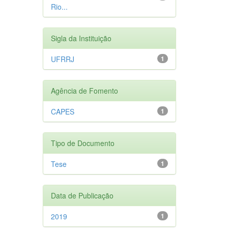
Rio...
Sigla da Instituição
UFRRJ
1
Agência de Fomento
CAPES
1
Tipo de Documento
Tese
1
Data de Publicação
2019
1