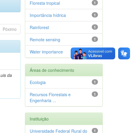
Floresta tropical
1
Importância hídrica
1
Rainforest
1
Póximo
Remote sensing
1
Water importance
1
Áreas de conhecimento
Luis da
Ecologia
1
Recursos Florestais e
1
Engenharia ...
Instituição
Universidade Federal Rural do
1