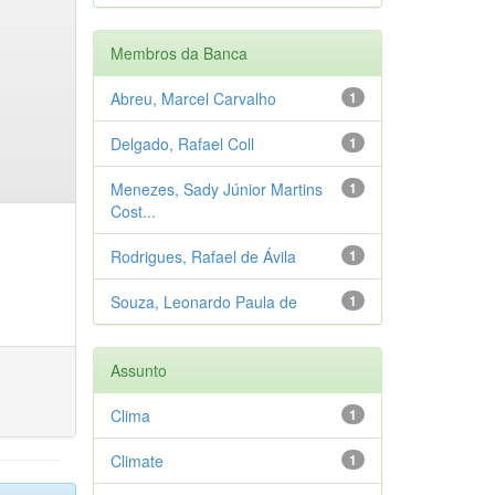
Membros da Banca
Abreu, Marcel Carvalho
1
Delgado, Rafael Coll
1
Menezes, Sady Júnior Martins
1
Cost...
Rodrigues, Rafael de Ávila
1
Souza, Leonardo Paula de
1
Assunto
Clima
1
Climate
1