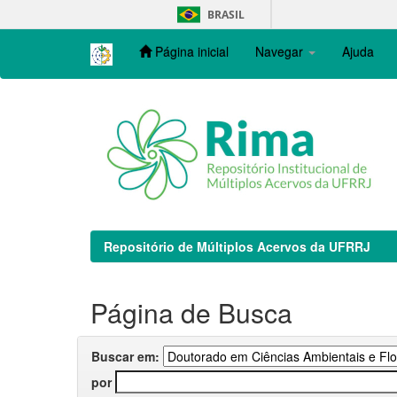
Skip
BRASIL
navigation
Página inicial
Navegar
Ajuda
Repositório de Múltiplos Acervos da UFRRJ
Página de Busca
Buscar em:
por