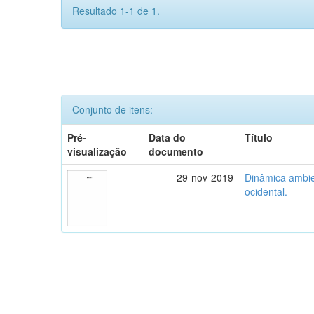
Resultado 1-1 de 1.
Conjunto de itens:
Pré-
Data do
Título
visualização
documento
29-nov-2019
Dinâmica ambie
ocidental.