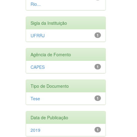
Rio...
Sigla da Instituição
UFRRJ
1
Agência de Fomento
CAPES
1
Tipo de Documento
Tese
1
Data de Publicação
2019
1