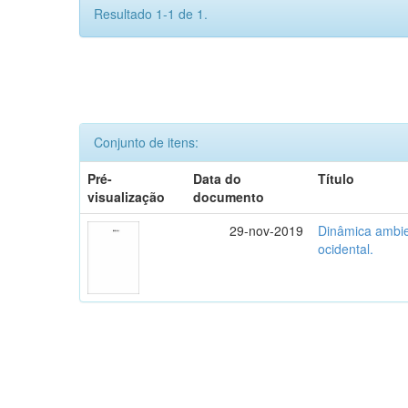
Resultado 1-1 de 1.
Conjunto de itens:
Pré-
Data do
Título
visualização
documento
29-nov-2019
Dinâmica ambie
ocidental.