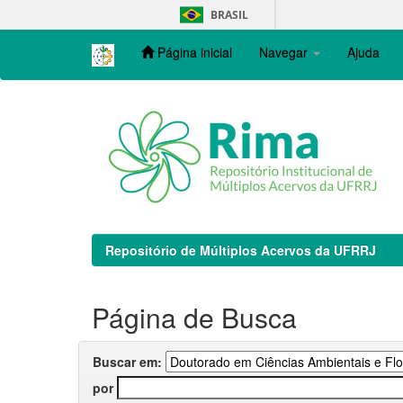
Skip
BRASIL
navigation
Página inicial
Navegar
Ajuda
Repositório de Múltiplos Acervos da UFRRJ
Página de Busca
Buscar em:
por