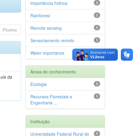
Importância hídrica
1
Rainforest
1
Remote sensing
1
Póximo
Sensoriamento remoto
1
Water importance
1
Áreas de conhecimento
Luis da
Ecologia
1
Recursos Florestais e
1
Engenharia ...
Instituição
Universidade Federal Rural do
1