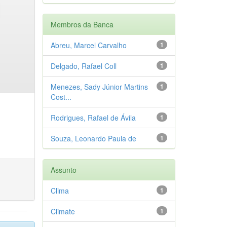
Membros da Banca
Abreu, Marcel Carvalho
1
Delgado, Rafael Coll
1
Menezes, Sady Júnior Martins
1
Cost...
Rodrigues, Rafael de Ávila
1
Souza, Leonardo Paula de
1
Assunto
Clima
1
Climate
1