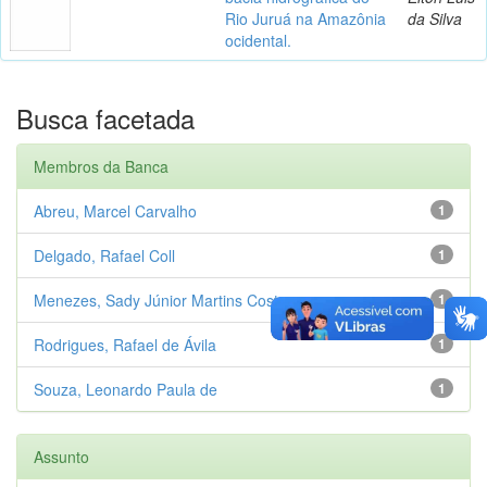
Rio Juruá na Amazônia
da Silva
ocidental.
Busca facetada
Membros da Banca
Abreu, Marcel Carvalho
1
Delgado, Rafael Coll
1
Menezes, Sady Júnior Martins Cost...
1
Rodrigues, Rafael de Ávila
1
Souza, Leonardo Paula de
1
Assunto