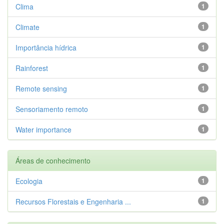
Clima
1
Climate
1
Importância hídrica
1
Rainforest
1
Remote sensing
1
Sensoriamento remoto
1
Water importance
1
Áreas de conhecimento
Ecologia
1
Recursos Florestais e Engenharia ...
1