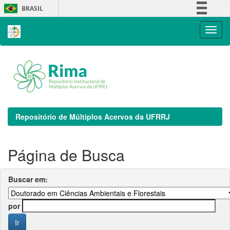
Skip
BRASIL
navigation
Simplifique!
Comunica BR
Participe
Acesso à informação
Legislação
Canais
Repositório de Múltiplos Acervos da UFRRJ
Página de Busca
Buscar em:
por