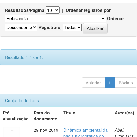
Resultados/Página
|
Ordenar registros por
Ordenar
Registro(s)
Resultado 1-1 de 1.
Anterior
1
Póximo
Conjunto de itens:
Pré-
Data do
Título
Autor(es)
visualização
documento
29-nov-2019
Dinâmica ambiental da
Abel,
bacia hidrográfica do
Elton Luis