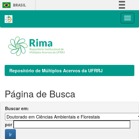
Skip
BRASIL
navigation
Simplifique!
Comunica BR
Participe
Acesso à informação
Legislação
Canais
Repositório de Múltiplos Acervos da UFRRJ
Página de Busca
Buscar em:
por