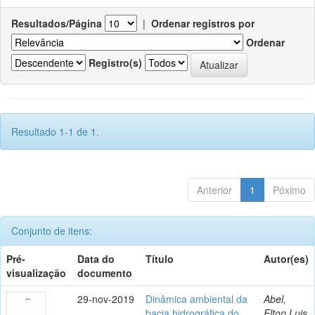
Resultados/Página
|
Ordenar registros por
Ordenar
Registro(s)
Resultado 1-1 de 1.
Anterior
1
Póximo
Conjunto de itens:
Pré-
Data do
Título
Autor(es)
visualização
documento
29-nov-2019
Dinâmica ambiental da
Abel,
bacia hidrográfica do
Elton Luis