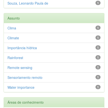
Souza, Leonardo Paula de
1
Assunto
Clima
1
Climate
1
Importância hídrica
1
Rainforest
1
Remote sensing
1
Sensoriamento remoto
1
Water importance
1
Áreas de conhecimento