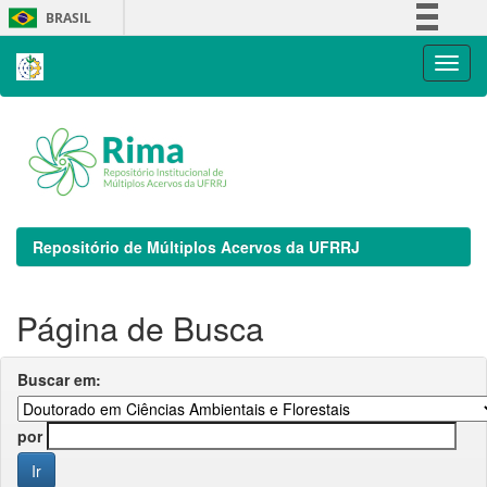
Skip
BRASIL
navigation
Simplifique!
Comunica BR
Participe
Acesso à informação
Legislação
Canais
Repositório de Múltiplos Acervos da UFRRJ
Página de Busca
Buscar em:
por