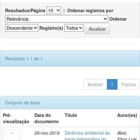
Resultados/Página
|
Ordenar registros por
Ordenar
Registro(s)
Resultado 1-1 de 1.
Anterior
1
Póximo
Conjunto de itens:
Pré-
Data do
Título
Autor(es)
visualização
documento
29-nov-2019
Dinâmica ambiental da
Abel,
bacia hidrográfica do
Elton Luis