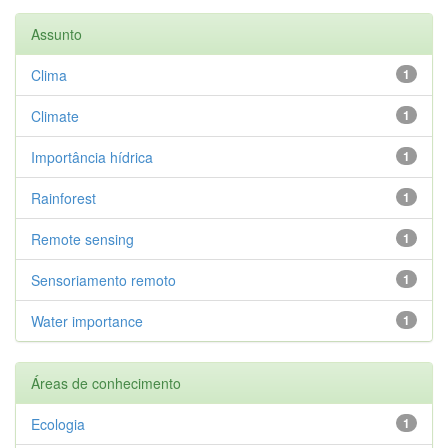
Assunto
Clima
1
Climate
1
Importância hídrica
1
Rainforest
1
Remote sensing
1
Sensoriamento remoto
1
Water importance
1
Áreas de conhecimento
Ecologia
1