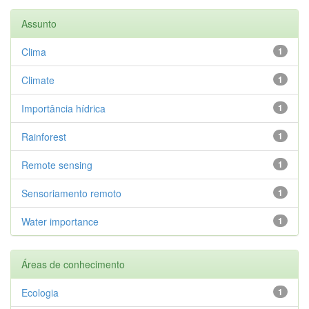
Assunto
Clima
1
Climate
1
Importância hídrica
1
Rainforest
1
Remote sensing
1
Sensoriamento remoto
1
Water importance
1
Áreas de conhecimento
Ecologia
1