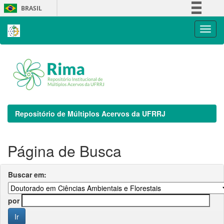
Skip
BRASIL
navigation
Simplifique!
Comunica BR
Participe
Acesso à informação
Legislação
Canais
Repositório de Múltiplos Acervos da UFRRJ
Página de Busca
Buscar em:
por