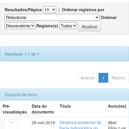
Resultados/Página
|
Ordenar registros por
Ordenar
Registro(s)
Resultado 1-1 de 1.
Anterior
1
Póximo
Conjunto de itens:
Pré-
Data do
Título
Autor(es)
visualização
documento
29-nov-2019
Dinâmica ambiental da
Abel,
bacia hidrográfica do
Elton Luis