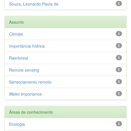
Souza, Leonardo Paula de
1
Assunto
Climate
1
Importância hídrica
1
Rainforest
1
Remote sensing
1
Sensoriamento remoto
1
Water importance
1
Áreas de conhecimento
Ecologia
1