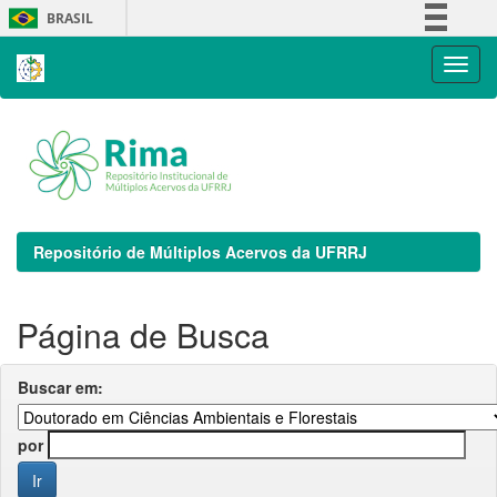
Skip
BRASIL
navigation
Simplifique!
Comunica BR
Participe
Acesso à informação
Legislação
Canais
Repositório de Múltiplos Acervos da UFRRJ
Página de Busca
Buscar em:
por