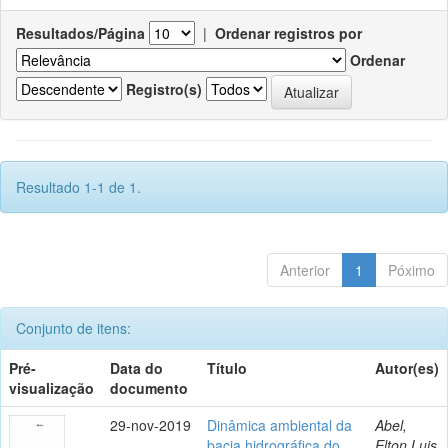
Resultados/Página
|
Ordenar registros por
Ordenar
Registro(s)
Resultado 1-1 de 1.
Anterior
1
Póximo
Conjunto de itens:
Pré-
Data do
Título
Autor(es)
visualização
documento
29-nov-2019
Dinâmica ambiental da
Abel,
bacia hidrográfica do
Elton Luis