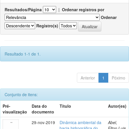
Resultados/Página
|
Ordenar registros por
Ordenar
Registro(s)
Resultado 1-1 de 1.
Anterior
1
Póximo
Conjunto de itens:
Pré-
Data do
Título
Autor(es)
visualização
documento
29-nov-2019
Dinâmica ambiental da
Abel,
bacia hidrográfica do
Elton Luis