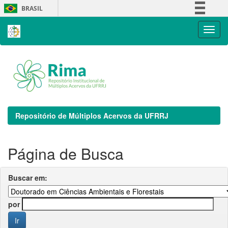
Skip
BRASIL
navigation
Simplifique!
Comunica BR
Participe
Acesso à informação
Legislação
Canais
Repositório de Múltiplos Acervos da UFRRJ
Página de Busca
Buscar em:
por