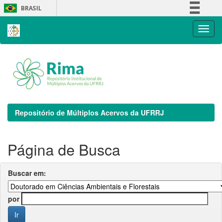
Skip
BRASIL
navigation
Simplifique!
Comunica BR
Participe
Acesso à informação
Legislação
Canais
Repositório de Múltiplos Acervos da UFRRJ
Página de Busca
Buscar em:
por