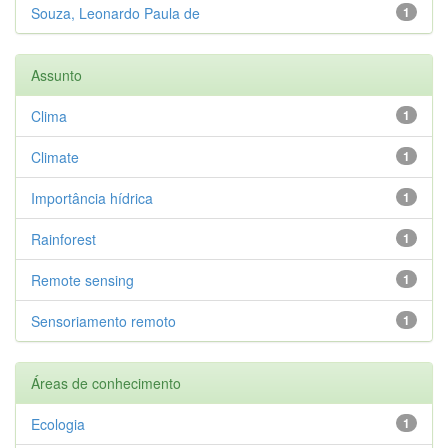
Souza, Leonardo Paula de
1
Assunto
Clima
1
Climate
1
Importância hídrica
1
Rainforest
1
Remote sensing
1
Sensoriamento remoto
1
Áreas de conhecimento
Ecologia
1