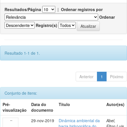
Resultados/Página
|
Ordenar registros por
Ordenar
Registro(s)
Resultado 1-1 de 1.
Anterior
1
Póximo
Conjunto de itens:
Pré-
Data do
Título
Autor(es)
visualização
documento
29-nov-2019
Dinâmica ambiental da
Abel,
bacia hidrográfica do
Elton Luis