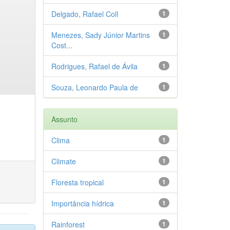
Delgado, Rafael Coll
1
Menezes, Sady Júnior Martins
1
Cost...
Rodrigues, Rafael de Ávila
1
Souza, Leonardo Paula de
1
Assunto
Clima
1
Climate
1
Floresta tropical
1
Importância hídrica
1
Rainforest
1