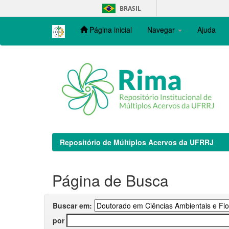
Skip
BRASIL
navigation
Página inicial
Navegar
Ajuda
Repositório de Múltiplos Acervos da UFRRJ
Página de Busca
Buscar em:
por