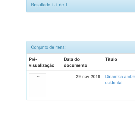
Resultado 1-1 de 1.
Conjunto de itens:
Pré-
Data do
Título
visualização
documento
29-nov-2019
Dinâmica ambie
ocidental.