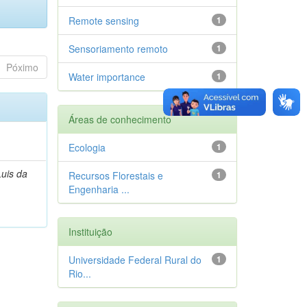
Remote sensing
1
Sensoriamento remoto
1
Póximo
Water importance
1
Áreas de conhecimento
Ecologia
1
Luis da
Recursos Florestais e
1
Engenharia ...
Instituição
Universidade Federal Rural do
1
Rio...