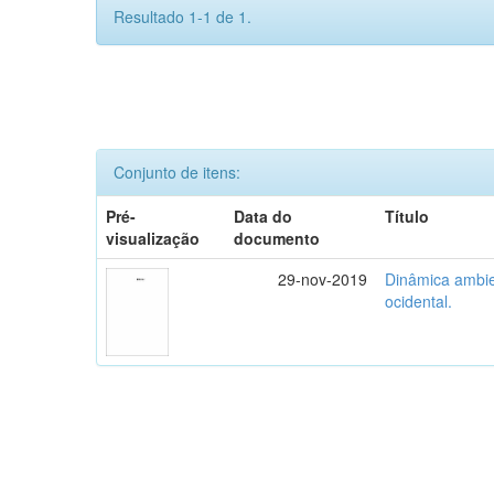
Resultado 1-1 de 1.
Conjunto de itens:
Pré-
Data do
Título
visualização
documento
29-nov-2019
Dinâmica ambie
ocidental.