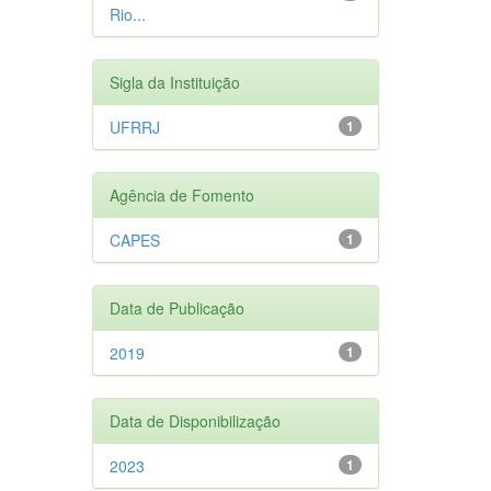
Rio...
Sigla da Instituição
UFRRJ
1
Agência de Fomento
CAPES
1
Data de Publicação
2019
1
Data de Disponibilização
2023
1