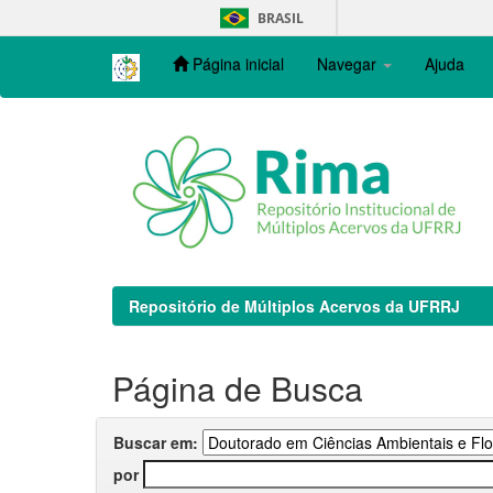
Skip
BRASIL
navigation
Página inicial
Navegar
Ajuda
Repositório de Múltiplos Acervos da UFRRJ
Página de Busca
Buscar em:
por