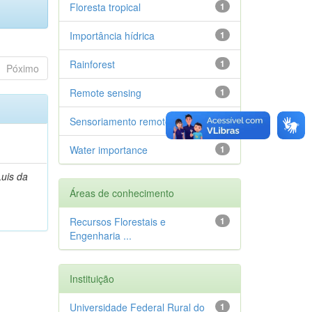
Floresta tropical
1
Importância hídrica
1
Rainforest
1
Póximo
Remote sensing
1
Sensoriamento remoto
1
Water importance
1
Luis da
Áreas de conhecimento
Recursos Florestais e
1
Engenharia ...
Instituição
Universidade Federal Rural do
1