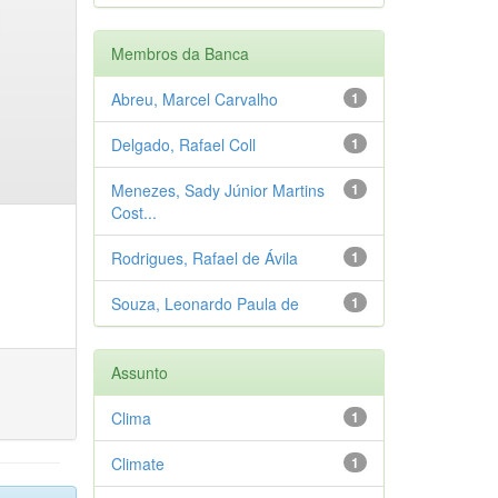
Membros da Banca
Abreu, Marcel Carvalho
1
Delgado, Rafael Coll
1
Menezes, Sady Júnior Martins
1
Cost...
Rodrigues, Rafael de Ávila
1
Souza, Leonardo Paula de
1
Assunto
Clima
1
Climate
1