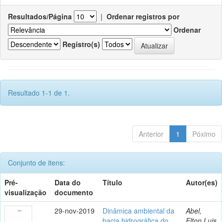
Resultados/Página
|
Ordenar registros por
Ordenar
Registro(s)
Resultado 1-1 de 1.
Anterior
1
Póximo
Conjunto de itens:
Pré-
Data do
Título
Autor(es)
visualização
documento
29-nov-2019
Dinâmica ambiental da
Abel,
bacia hidrográfica do
Elton Luis