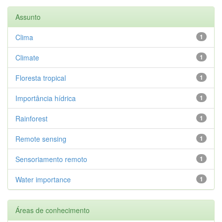
Assunto
Clima
1
Climate
1
Floresta tropical
1
Importância hídrica
1
Rainforest
1
Remote sensing
1
Sensoriamento remoto
1
Water importance
1
Áreas de conhecimento