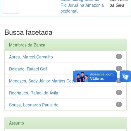
Rio Juruá na Amazônia
da Silva
ocidental.
Busca facetada
Membros da Banca
Abreu, Marcel Carvalho
1
Delgado, Rafael Coll
1
Menezes, Sady Júnior Martins Cost...
1
Rodrigues, Rafael de Ávila
1
Souza, Leonardo Paula de
1
Assunto