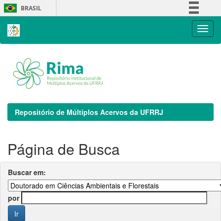
Skip
BRASIL
navigation
Simplifique!
Comunica BR
Participe
Acesso à informação
Legislação
Canais
Repositório de Múltiplos Acervos da UFRRJ
Página de Busca
Buscar em:
por