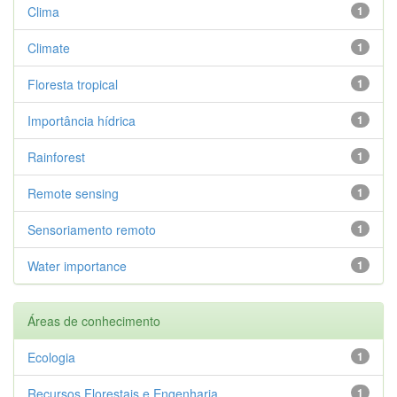
Clima
1
Climate
1
Floresta tropical
1
Importância hídrica
1
Rainforest
1
Remote sensing
1
Sensoriamento remoto
1
Water importance
1
Áreas de conhecimento
Ecologia
1
Recursos Florestais e Engenharia ...
1