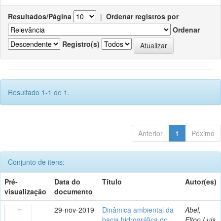
Resultados/Página
|
Ordenar registros por
Ordenar
Registro(s)
Resultado 1-1 de 1.
Anterior
1
Póximo
Conjunto de itens:
Pré-
Data do
Título
Autor(es)
visualização
documento
29-nov-2019
Dinâmica ambiental da
Abel,
bacia hidrográfica do
Elton Luis