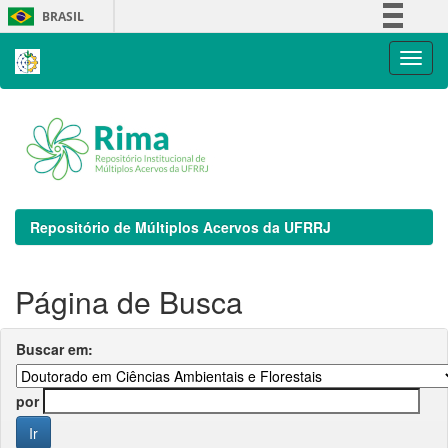
Skip
BRASIL
navigation
Simplifique!
Comunica BR
Participe
Acesso à informação
Legislação
Canais
Repositório de Múltiplos Acervos da UFRRJ
Página de Busca
Buscar em:
por