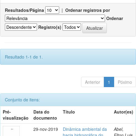
Resultados/Página
|
Ordenar registros por
Ordenar
Registro(s)
Resultado 1-1 de 1.
Anterior
1
Póximo
Conjunto de itens:
Pré-
Data do
Título
Autor(es)
visualização
documento
29-nov-2019
Dinâmica ambiental da
Abel,
bacia hidrográfica do
Elton Luis