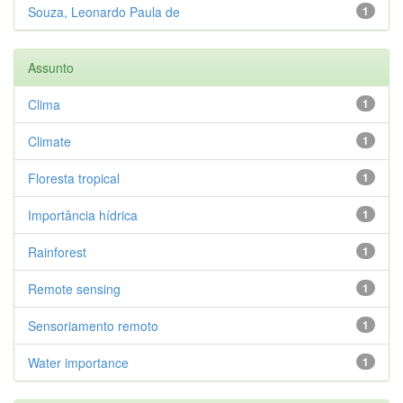
Souza, Leonardo Paula de
1
Assunto
Clima
1
Climate
1
Floresta tropical
1
Importância hídrica
1
Rainforest
1
Remote sensing
1
Sensoriamento remoto
1
Water importance
1