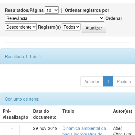
Resultados/Página
|
Ordenar registros por
Ordenar
Registro(s)
Resultado 1-1 de 1.
Anterior
1
Póximo
Conjunto de itens:
Pré-
Data do
Título
Autor(es)
visualização
documento
29-nov-2019
Dinâmica ambiental da
Abel,
bacia hidrográfica do
Elton Luis