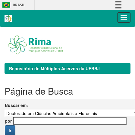
Skip
BRASIL
navigation
Simplifique!
Comunica BR
Participe
Acesso à informação
Legislação
Canais
Repositório de Múltiplos Acervos da UFRRJ
Página de Busca
Buscar em:
por