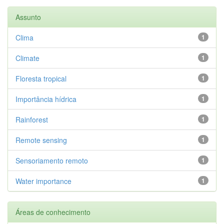
Assunto
Clima
1
Climate
1
Floresta tropical
1
Importância hídrica
1
Rainforest
1
Remote sensing
1
Sensoriamento remoto
1
Water importance
1
Áreas de conhecimento