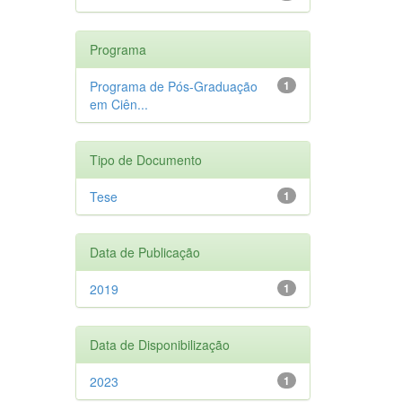
Programa
Programa de Pós-Graduação
1
em Ciên...
Tipo de Documento
Tese
1
Data de Publicação
2019
1
Data de Disponibilização
2023
1