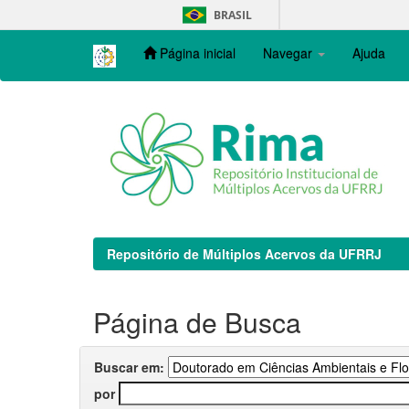
Skip
BRASIL
navigation
Página inicial
Navegar
Ajuda
Repositório de Múltiplos Acervos da UFRRJ
Página de Busca
Buscar em:
por