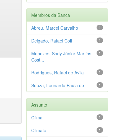
Membros da Banca
Abreu, Marcel Carvalho
1
Delgado, Rafael Coll
1
Menezes, Sady Júnior Martins
1
Cost...
Rodrigues, Rafael de Ávila
1
Souza, Leonardo Paula de
1
Assunto
Clima
1
Climate
1