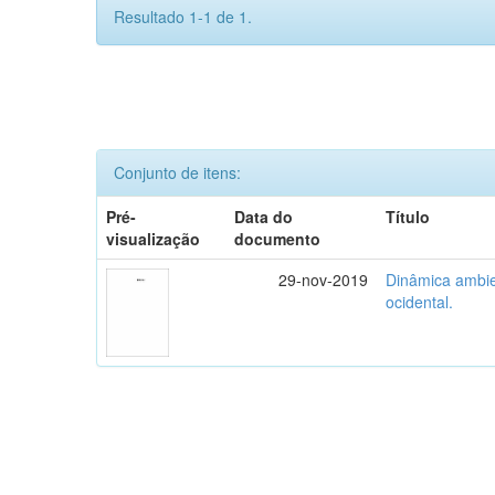
Resultado 1-1 de 1.
Conjunto de itens:
Pré-
Data do
Título
visualização
documento
29-nov-2019
Dinâmica ambie
ocidental.