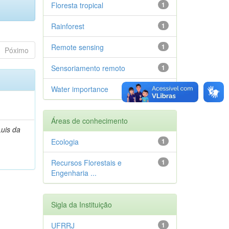
Floresta tropical
1
Rainforest
1
Remote sensing
1
Póximo
Sensoriamento remoto
1
Water importance
1
Áreas de conhecimento
Luis da
Ecologia
1
Recursos Florestais e
1
Engenharia ...
Sigla da Instituição
UFRRJ
1