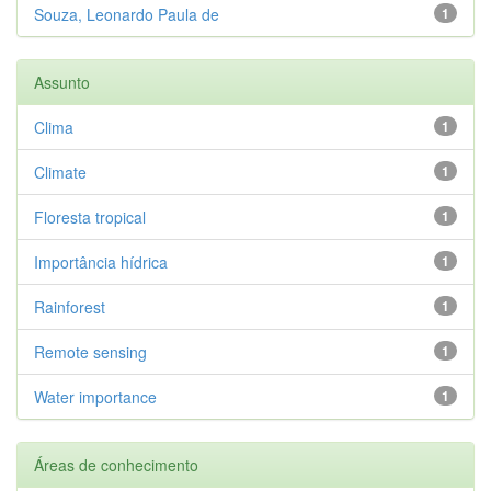
Souza, Leonardo Paula de
1
Assunto
Clima
1
Climate
1
Floresta tropical
1
Importância hídrica
1
Rainforest
1
Remote sensing
1
Water importance
1
Áreas de conhecimento