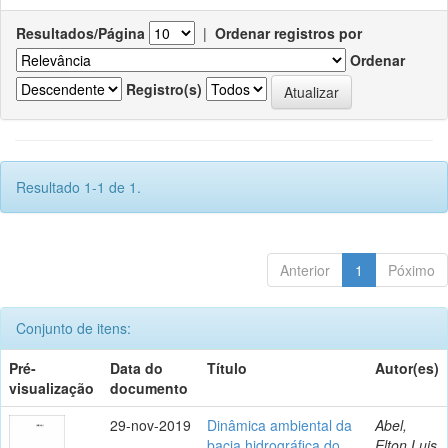
Resultados/Página
|
Ordenar registros por
Ordenar
Registro(s)
Resultado 1-1 de 1.
Anterior
1
Póximo
Conjunto de itens:
Pré-
Data do
Título
Autor(es)
visualização
documento
29-nov-2019
Dinâmica ambiental da
Abel,
bacia hidrográfica do
Elton Luis