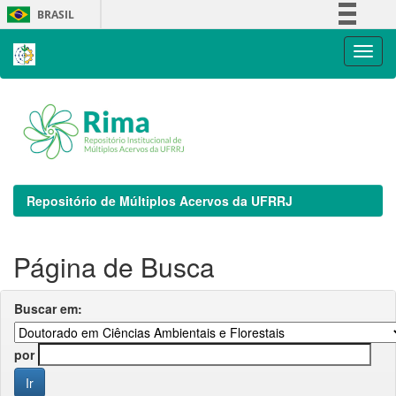
Skip
BRASIL
navigation
Simplifique!
Comunica BR
Participe
Acesso à informação
Legislação
Canais
Repositório de Múltiplos Acervos da UFRRJ
Página de Busca
Buscar em:
por