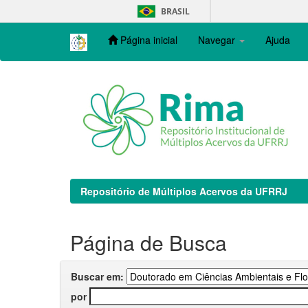
Skip
BRASIL
navigation
Página inicial
Navegar
Ajuda
Repositório de Múltiplos Acervos da UFRRJ
Página de Busca
Buscar em:
por