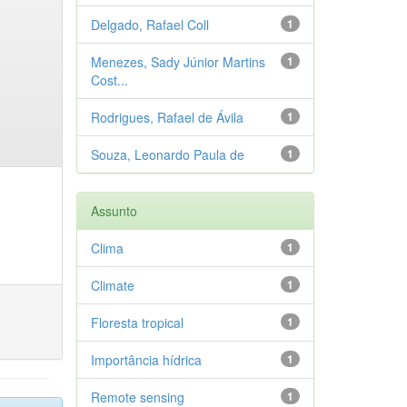
Delgado, Rafael Coll
1
Menezes, Sady Júnior Martins
1
Cost...
Rodrigues, Rafael de Ávila
1
Souza, Leonardo Paula de
1
Assunto
Clima
1
Climate
1
Floresta tropical
1
Importância hídrica
1
Remote sensing
1