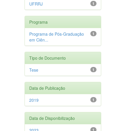
UFRRJ
1
Programa
Programa de Pós-Graduação
1
em Ciên...
Tipo de Documento
Tese
1
Data de Publicação
2019
1
Data de Disponibilização
2023
1