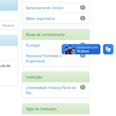
Sensoriamento remoto
1
Water importance
1
Póximo
Áreas de conhecimento
Ecologia
1
Recursos Florestais e
1
Engenharia ...
Luis da
Instituição
Universidade Federal Rural do
1
Rio...
Sigla da Instituição