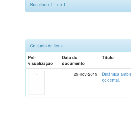
Resultado 1-1 de 1.
Conjunto de itens:
Pré-
Data do
Título
visualização
documento
29-nov-2019
Dinâmica ambie
ocidental.