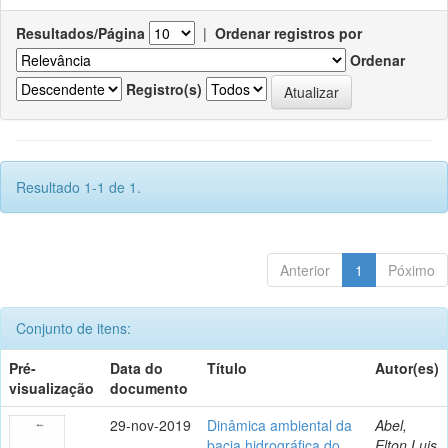
Resultados/Página
|
Ordenar registros por
Ordenar
Registro(s)
Resultado 1-1 de 1.
Anterior
1
Póximo
Conjunto de itens:
Pré-
Data do
Título
Autor(es)
visualização
documento
29-nov-2019
Dinâmica ambiental da
Abel,
bacia hidrográfica do
Elton Luis