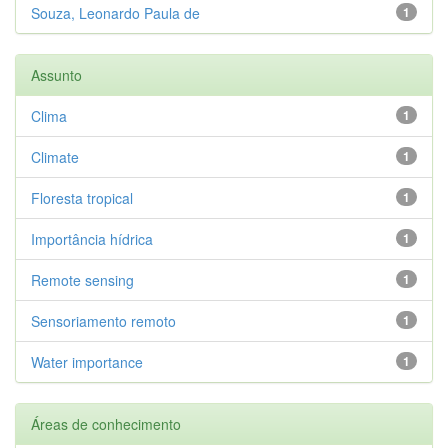
Souza, Leonardo Paula de
1
Assunto
Clima
1
Climate
1
Floresta tropical
1
Importância hídrica
1
Remote sensing
1
Sensoriamento remoto
1
Water importance
1
Áreas de conhecimento