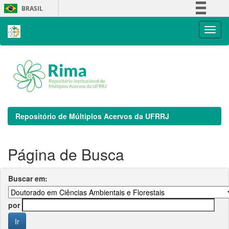
Skip
BRASIL
navigation
Simplifique!
Comunica BR
Participe
Acesso à informação
Legislação
Canais
Repositório de Múltiplos Acervos da UFRRJ
Página de Busca
Buscar em:
por