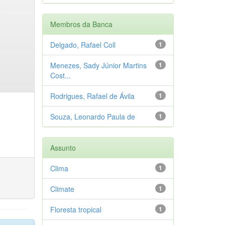
Membros da Banca
Delgado, Rafael Coll
1
Menezes, Sady Júnior Martins
1
Cost...
Rodrigues, Rafael de Ávila
1
Souza, Leonardo Paula de
1
Assunto
Clima
1
Climate
1
Floresta tropical
1