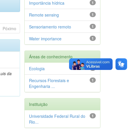
Importância hídrica
1
Remote sensing
1
Sensoriamento remoto
1
Póximo
Water importance
1
Áreas de conhecimento
Ecologia
1
Luis da
Recursos Florestais e
1
Engenharia ...
Instituição
Universidade Federal Rural do
1
Rio...