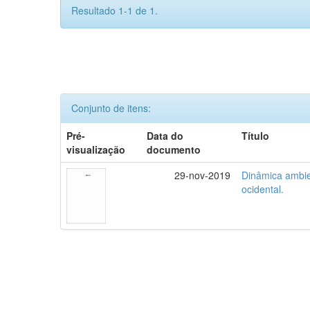
Resultado 1-1 de 1.
Conjunto de itens:
Pré-
Data do
Título
visualização
documento
29-nov-2019
Dinâmica ambie
ocidental.