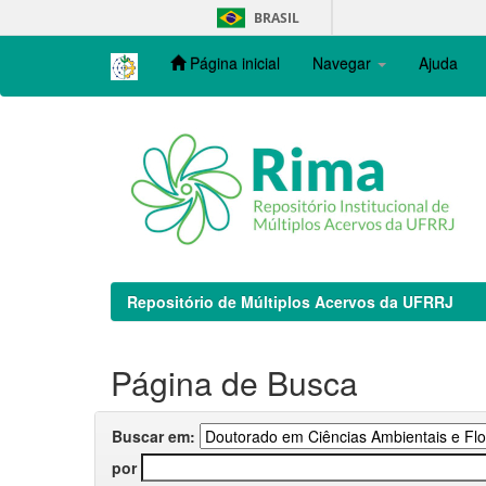
Skip
BRASIL
navigation
Página inicial
Navegar
Ajuda
Repositório de Múltiplos Acervos da UFRRJ
Página de Busca
Buscar em:
por