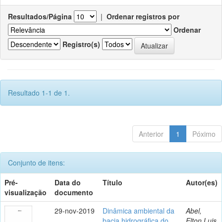
Resultados/Página
|
Ordenar registros por
Ordenar
Registro(s)
Resultado 1-1 de 1.
Anterior
1
Póximo
Conjunto de itens:
Pré-
Data do
Título
Autor(es)
visualização
documento
29-nov-2019
Dinâmica ambiental da
Abel,
bacia hidrográfica do
Elton Luis