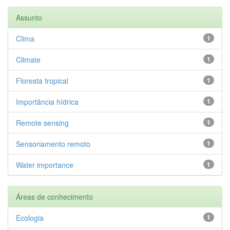
Assunto
Clima
1
Climate
1
Floresta tropical
1
Importância hídrica
1
Remote sensing
1
Sensoriamento remoto
1
Water importance
1
Áreas de conhecimento
Ecologia
1