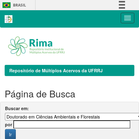
Skip
BRASIL
navigation
Simplifique!
Comunica BR
Participe
Acesso à informação
Legislação
Canais
Repositório de Múltiplos Acervos da UFRRJ
Página de Busca
Buscar em:
por