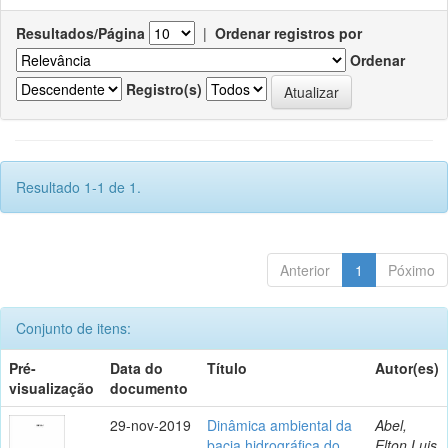
Resultados/Página
|
Ordenar registros por
Ordenar
Registro(s)
Resultado 1-1 de 1.
Anterior
1
Póximo
Conjunto de itens:
Pré-
Data do
Título
Autor(es)
visualização
documento
29-nov-2019
Dinâmica ambiental da
Abel,
bacia hidrográfica do
Elton Luis