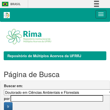
Skip
BRASIL
navigation
Simplifique!
Comunica BR
Participe
Acesso à informação
Legislação
Canais
Repositório de Múltiplos Acervos da UFRRJ
Página de Busca
Buscar em:
por