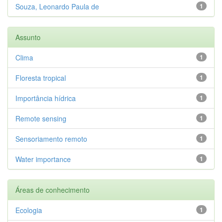
Souza, Leonardo Paula de
1
Assunto
Clima
1
Floresta tropical
1
Importância hídrica
1
Remote sensing
1
Sensoriamento remoto
1
Water importance
1
Áreas de conhecimento
Ecologia
1