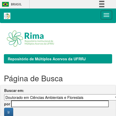
Skip
BRASIL
navigation
Simplifique!
Comunica BR
Participe
Acesso à informação
Legislação
Canais
Repositório de Múltiplos Acervos da UFRRJ
Página de Busca
Buscar em:
por