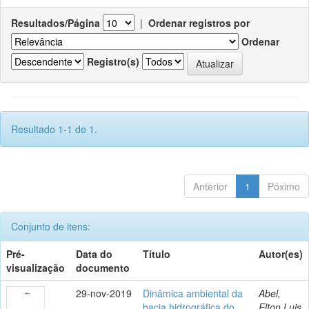
Resultados/Página
|
Ordenar registros por
Ordenar
Registro(s)
Resultado 1-1 de 1.
Anterior
1
Póximo
Conjunto de itens:
Pré-
Data do
Título
Autor(es)
visualização
documento
29-nov-2019
Dinâmica ambiental da
Abel,
bacia hidrográfica do
Elton Luis