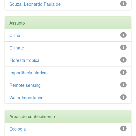
Souza, Leonardo Paula de
1
Assunto
Clima
1
Climate
1
Floresta tropical
1
Importância hídrica
1
Remote sensing
1
Water importance
1
Áreas de conhecimento
Ecologia
1