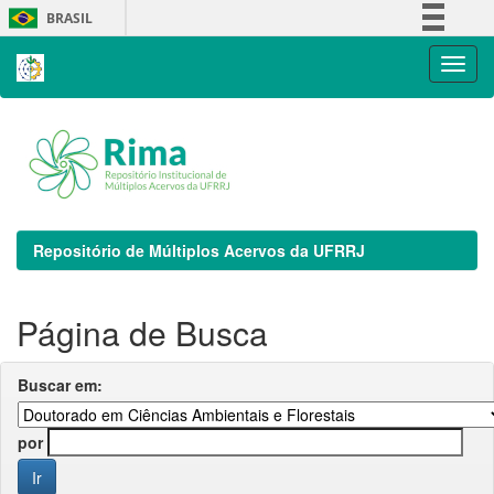
Skip
BRASIL
navigation
Simplifique!
Comunica BR
Participe
Acesso à informação
Legislação
Canais
Repositório de Múltiplos Acervos da UFRRJ
Página de Busca
Buscar em:
por