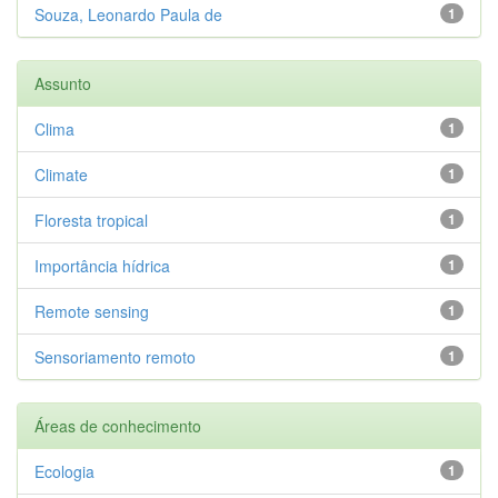
Souza, Leonardo Paula de
1
Assunto
Clima
1
Climate
1
Floresta tropical
1
Importância hídrica
1
Remote sensing
1
Sensoriamento remoto
1
Áreas de conhecimento
Ecologia
1