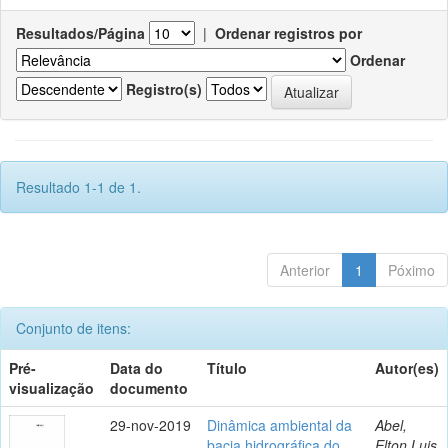
Resultados/Página
|
Ordenar registros por
Ordenar
Registro(s)
Resultado 1-1 de 1.
Anterior
1
Póximo
Conjunto de itens:
Pré-
Data do
Título
Autor(es)
visualização
documento
29-nov-2019
Dinâmica ambiental da
Abel,
bacia hidrográfica do
Elton Luis