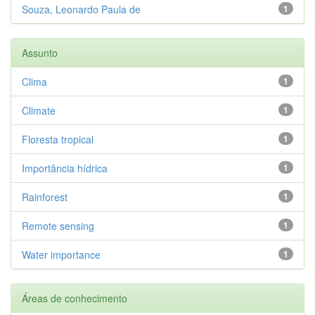
Souza, Leonardo Paula de
1
Assunto
Clima
1
Climate
1
Floresta tropical
1
Importância hídrica
1
Rainforest
1
Remote sensing
1
Water importance
1
Áreas de conhecimento