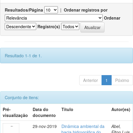
Resultados/Página
|
Ordenar registros por
Ordenar
Registro(s)
Resultado 1-1 de 1.
Anterior
1
Póximo
Conjunto de itens:
Pré-
Data do
Título
Autor(es)
visualização
documento
29-nov-2019
Dinâmica ambiental da
Abel,
bacia hidrográfica do
Elton Luis