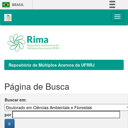
Skip
BRASIL
navigation
Simplifique!
Comunica BR
Participe
Acesso à informação
Legislação
Canais
Repositório de Múltiplos Acervos da UFRRJ
Página de Busca
Buscar em:
por