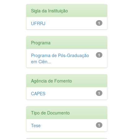
Sigla da Instituição
UFRRJ
1
Programa
Programa de Pós-Graduação
1
em Ciên...
Agência de Fomento
CAPES
1
Tipo de Documento
Tese
1