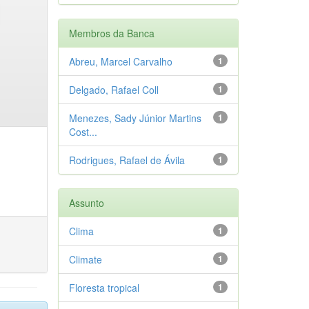
Membros da Banca
Abreu, Marcel Carvalho
1
Delgado, Rafael Coll
1
Menezes, Sady Júnior Martins
1
Cost...
Rodrigues, Rafael de Ávila
1
Assunto
Clima
1
Climate
1
Floresta tropical
1