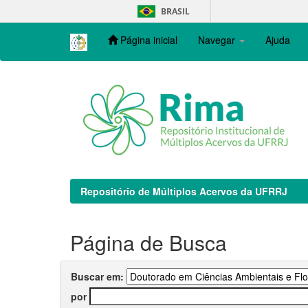
Skip
BRASIL
navigation
Página inicial
Navegar
Ajuda
Repositório de Múltiplos Acervos da UFRRJ
Página de Busca
Buscar em:
por