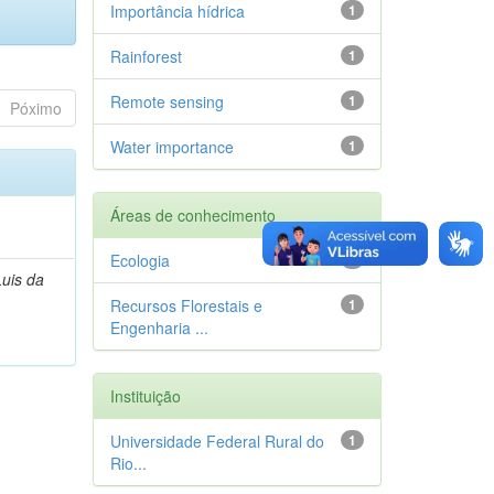
Importância hídrica
1
Rainforest
1
Remote sensing
1
Póximo
Water importance
1
Áreas de conhecimento
Ecologia
1
Luis da
Recursos Florestais e
1
Engenharia ...
Instituição
Universidade Federal Rural do
1
Rio...