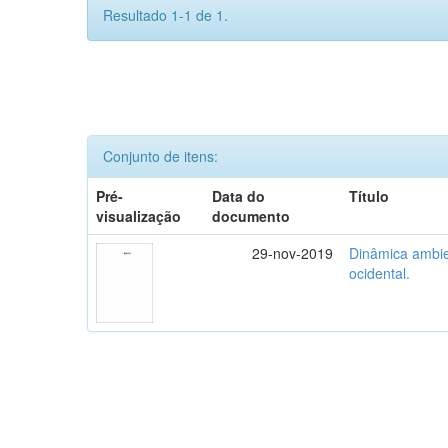
Resultado 1-1 de 1.
Conjunto de itens:
Pré-
Data do
Título
visualização
documento
29-nov-2019
Dinâmica ambie
ocidental.