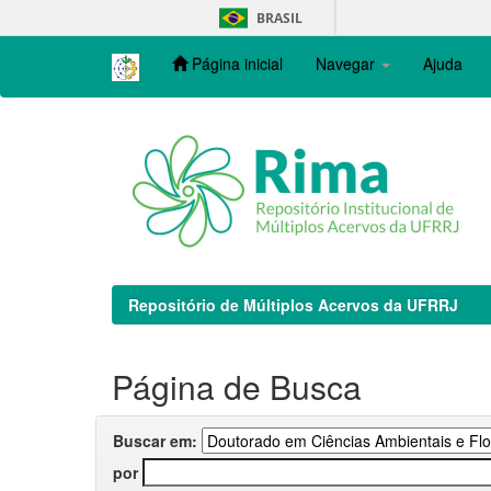
Skip
BRASIL
navigation
Página inicial
Navegar
Ajuda
Repositório de Múltiplos Acervos da UFRRJ
Página de Busca
Buscar em:
por