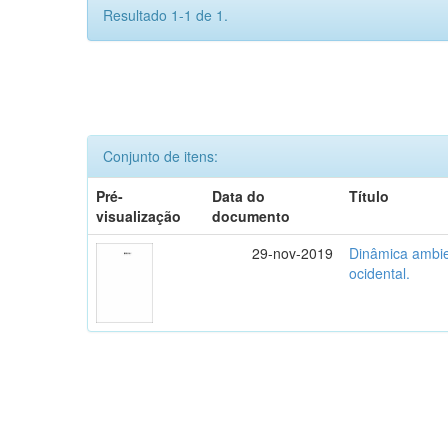
Resultado 1-1 de 1.
Conjunto de itens:
Pré-
Data do
Título
visualização
documento
29-nov-2019
Dinâmica ambie
ocidental.