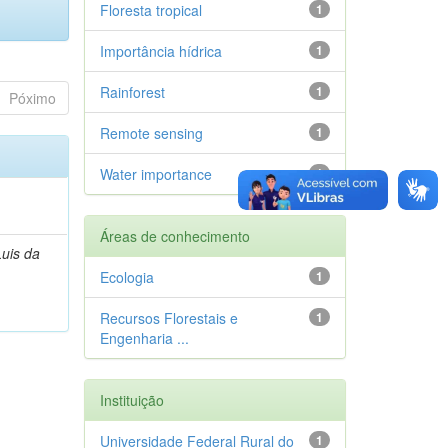
Floresta tropical
1
Importância hídrica
1
Rainforest
1
Póximo
Remote sensing
1
Water importance
1
Áreas de conhecimento
Luis da
Ecologia
1
Recursos Florestais e
1
Engenharia ...
Instituição
Universidade Federal Rural do
1