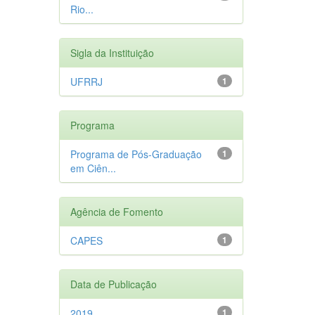
Rio...
Sigla da Instituição
UFRRJ
1
Programa
Programa de Pós-Graduação
1
em Ciên...
Agência de Fomento
CAPES
1
Data de Publicação
2019
1