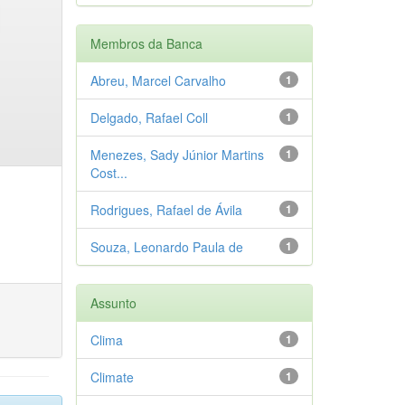
Membros da Banca
Abreu, Marcel Carvalho
1
Delgado, Rafael Coll
1
Menezes, Sady Júnior Martins
1
Cost...
Rodrigues, Rafael de Ávila
1
Souza, Leonardo Paula de
1
Assunto
Clima
1
Climate
1